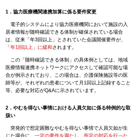
1．協力医療機関連携加算に係る要件変更
電子的システムにより協力医療機関において施設の入
居者情報が随時確認できる体制が確保されている場合
は、従来「年3回以上」とされていた会議開催要件が、
「年1回以上」に緩和
されます。
この「随時確認できる体制」の具体例としては、地域
医療情報連携ネットワークにアクセスして確認可能な場
合が例示されており、この場合は、介護保険施設等の医
師等が、それぞれの患者について月1回以上記録すること
等、必要な対応がQ&Aに示されています。
2．やむを得ない事情における人員欠如に係る特例的な取
扱い
突発的で想定困難なやむを得ない事情で人員欠如が生
じた場合に、
一定の要件を満たし、所定の対応を行った