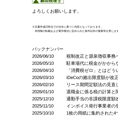
よろしくお願いします。
※文書作成日時点での法令に基づく内容となっております。
本情報の転載および著作権法に定められた条件以外の複製等を禁じま
バックナンバー
2026/06/10
税制改正と源泉徴収事務
2026/05/10
駐車場代に税金がかから
2026/04/10
「消費税ゼロ」とはどう
2026/03/10
iDeCoの拠出限度額が
2026/02/10
リース期間定額法の見直
2026/01/10
退職金に係る税の計算と
2025/12/10
通勤手当の非課税限度額
2025/11/10
インボイス発行事業者の
2025/10/10
1枚の用紙に集約された4