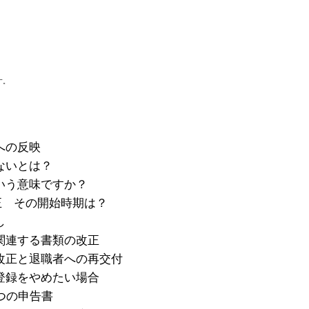
す。
への反映
ないとは？
いう意味ですか？
改正 その開始時期は？
し
関連する書類の改正
改正と退職者への再交付
登録をやめたい場合
つの申告書